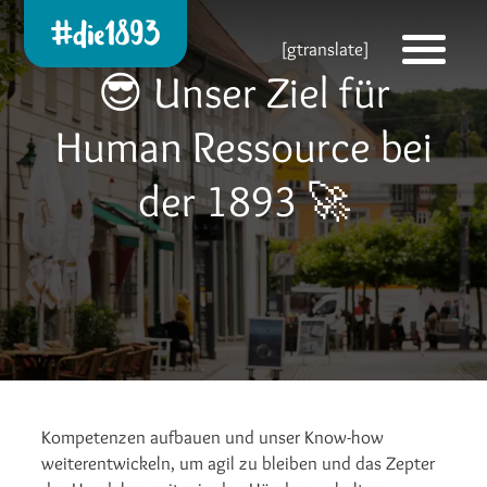
Die 1893 heute!
[gtranslate]
Zur neuen Startseite
😎 Unser Ziel für
Human Ressource bei
der 1893 🚀
Kompetenzen aufbauen und unser Know-how
weiterentwickeln, um agil zu bleiben und das Zepter