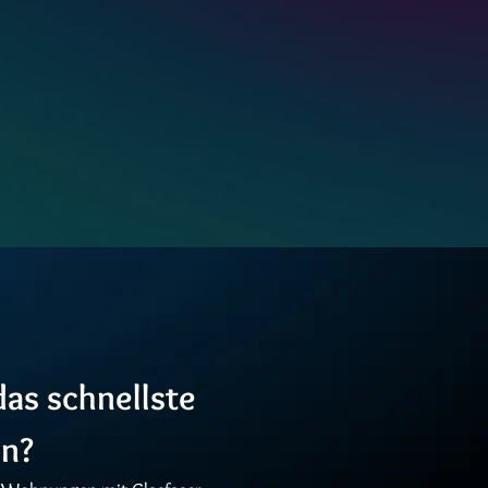
das schnellste
en?