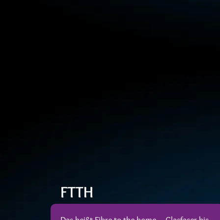
FTTH
Das heißt Fibre to the home – Glasfaser bis