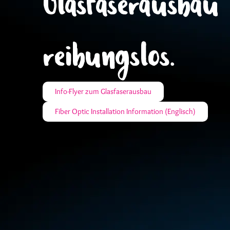
Glasfaserausbau
reibungslos.
Info-Flyer zum Glasfaserausbau
Fiber Optic Installation Information (Englisch)