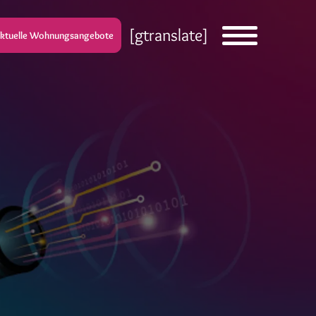
[gtranslate]
ktuelle Wohnungsangebote