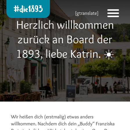
Die 1893 heute!
[gtranslate]
Zur neuen Startseite
Herzlich willkommen
zurück an Board der
1893, liebe Katrin. ☀️
Wir heißen dich (erstmalig) etwas anders
willkommen. Nachdem dich dein „Buddy“ Franziska