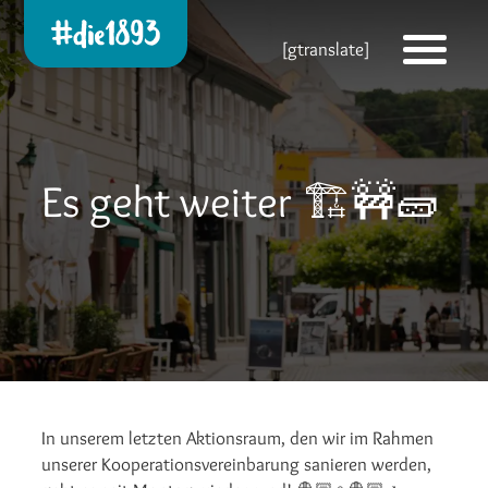
Die 1893 heute!
[gtranslate]
Zur neuen Startseite
Es geht weiter 🏗️🚧🧱
In unserem letzten Aktionsraum, den wir im Rahmen
unserer Kooperationsvereinbarung sanieren werden,