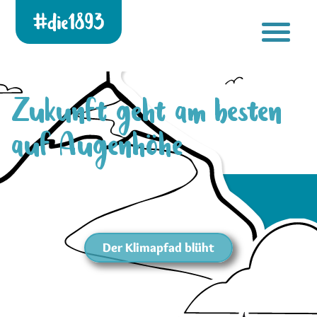
Die 1893 heute!
[gtranslate]
Zur neuen Startseite
Zukunft geht am besten
auf Augenhöhe
Der Klimapfad blüht