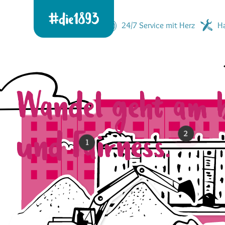
24/7 Service mit Herz
Ha
Wandel geht am 
und Fairness.
2
1