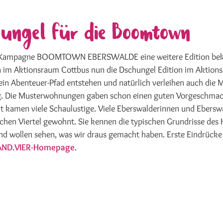
hungel für die Boomtown
e Kampagne BOOMTOWN EBERSWALDE eine weitere Edition be
on im Aktionsraum Cottbus nun die Dschungel Edition im Aktio
ein Abenteuer-Pfad entstehen und natürlich verleihen auch die 
g. Die Musterwohnungen gaben schon einen guten Vorgeschmac
 kamen viele Schaulustige. Viele Eberswalderinnen und Ebersw
hen Viertel gewohnt. Sie kennen die typischen Grundrisse des 
nd wollen sehen, was wir draus gemacht haben. Erste Eindrück
ND.VIER-Homepage
.
dition eingerichtet.
unsere 1893.
ie Grundrisse an heutige Wünsche angepasst.
ht’s direkt in den Innenhof.