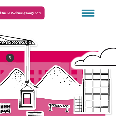
[gtranslate]
ktuelle Wohnungsangebote
5