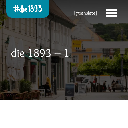
Die 1893 heute!
[gtranslate]
Zur neuen Startseite
die 1893 – 1