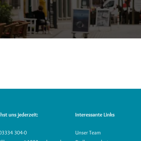
hst uns jederzeit:
Interessante Links
03334 304-0
Unser Team