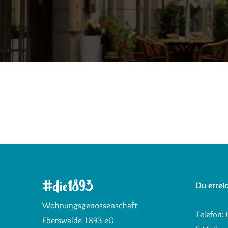
Du erreic
Wohnungsgenossenschaft
Telefon:
Eberswalde 1893 eG