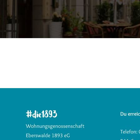
Du erreic
Wohnungsgenossenschaft
Telefon:
Eberswalde 1893 eG