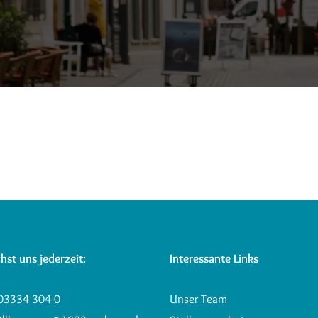
hst uns jederzeit:
Interessante Links
03334 304-0
Unser Team