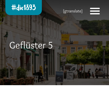
Die 1893 heute!
[gtranslate]
Zur neuen Startseite
Geflüster 5