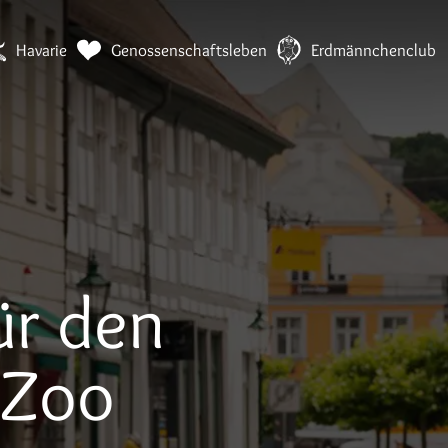
Die 1893 heute!
Zur neuen Startseite
Havarie
Genossenschaftsleben
Erdmännchenclub
ür den
 Zoo