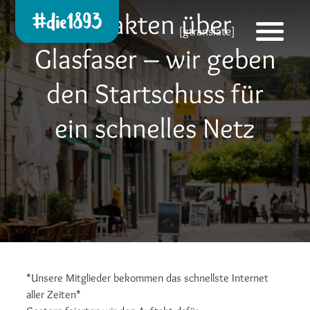
9 Fakten über
Die 1893 heute!
[gtranslate]
Zur neuen Startseite
Glasfaser – wir geben
den Startschuss für
ein schnelles Netz
*Unsere Mitglieder bekommen das schnellste Internet
aller Zeiten*