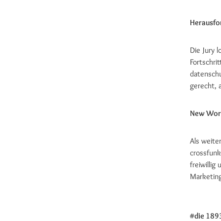
Herausfo
Die Jury 
Fortschri
datenschu
gerecht, 
New Work
Als weite
crossfunk
freiwilli
Marketing
#die 1893