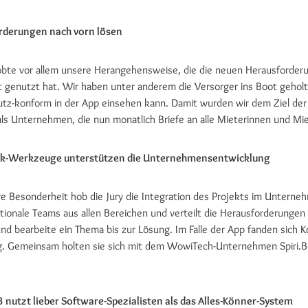
rderungen nach vorn lösen
lobte vor allem unsere Herangehensweise, die die neuen Herausforderun
tt genutzt hat. Wir haben unter anderem die Versorger ins Boot gehol
tz-konform in der App einsehen kann. Damit wurden wir dem Ziel der R
als Unternehmen, die nun monatlich Briefe an alle Mieterinnen und Mi
-Werkzeuge unterstützen die Unternehmensentwicklung
re Besonderheit hob die Jury die Integration des Projekts im Unterne
tionale Teams aus allen Bereichen und verteilt die Herausforderunge
g und bearbeite ein Thema bis zur Lösung. Im Falle der App fanden sich
. Gemeinsam holten sie sich mit dem WowiTech-Unternehmen Spiri.Bo
 nutzt lieber Software-Spezialisten als das Alles-Könner-System