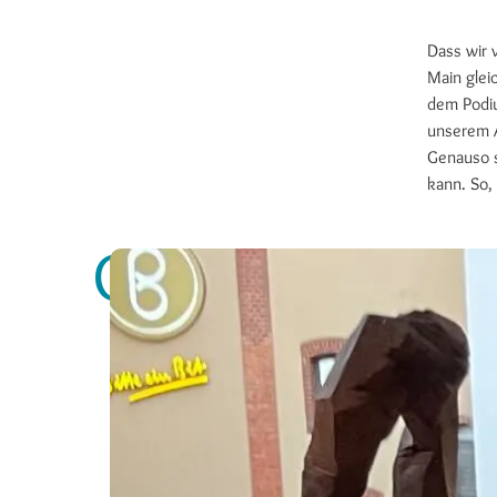
Dass wir 
Main glei
dem Podiu
unserem A
Genauso s
kann. So,
Gallery