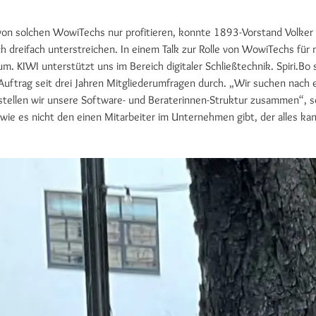
von solchen WowiTechs nur profitieren, konnte 1893-Vorstand Volker 
ch dreifach unterstreichen. In einem Talk zur Rolle von WowiTechs für
m. KIWI unterstützt uns im Bereich digitaler Schließtechnik. Spiri.Bo 
uftrag seit drei Jahren Mitgliederumfragen durch. „Wir suchen nach 
tellen wir unsere Software- und Beraterinnen-Struktur zusammen“, so V
 wie es nicht den einen Mitarbeiter im Unternehmen gibt, der alles ka