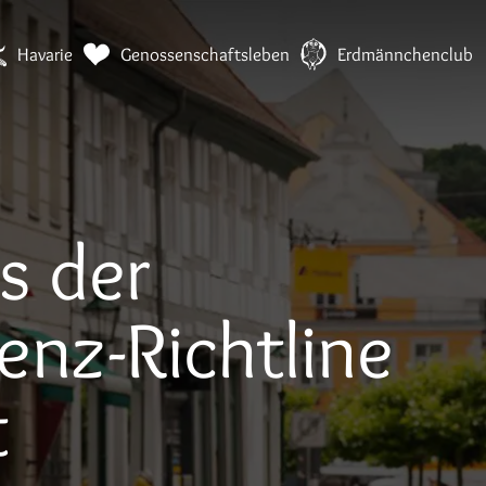
Die 1893 heute!
Zur neuen Startseite
Havarie
Genossenschaftsleben
Erdmännchenclub
s der
enz-Richtline
t