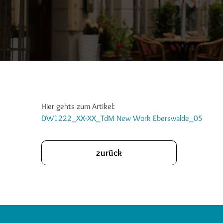
Hier gehts zum Artikel:
DW1222_XX-XX_TdM New Work Eberswalde_05
zurück