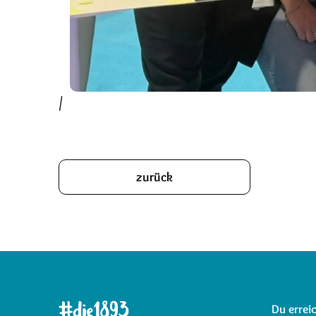
/
zurück
Du erreic