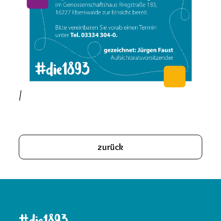
/
zurück