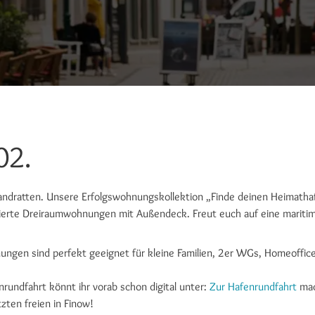
02.
Landratten. Unsere Erfolgswohnungskollektion „Finde deinen Heimatha
nierte Dreiraumwohnungen mit Außendeck. Freut euch auf eine mariti
ngen sind perfekt geeignet für kleine Familien, 2er WGs, Homeoffice
nrundfahrt könnt ihr vorab schon digital unter:
Zur Hafenrundfahrt
ma
tzten freien in Finow!