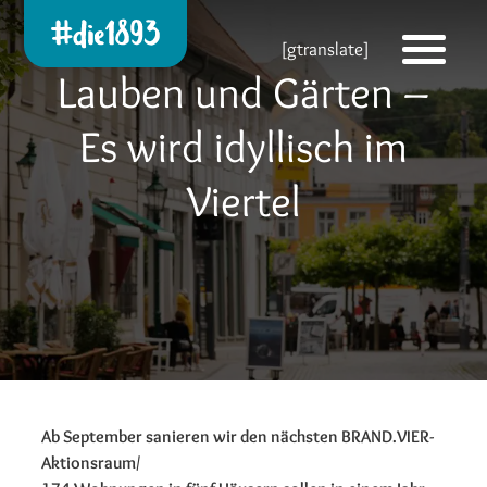
Die 1893 heute!
[gtranslate]
Zur neuen Startseite
Lauben und Gärten –
Es wird idyllisch im
Viertel
Ab September sanieren wir den nächsten BRAND.VIER-
Aktionsraum/