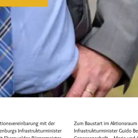
ationsvereinbarung mit der
Zum Baustart im Aktionsraum
nburgs Infrastrukturminister
Infrastrukturminister Guido B
t Eberswaldes Bürgermeister
Genossenschaft – Marie und A