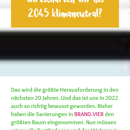
2045 klimaneutral?
Das wird die größte Herausforderung in den
nächsten 20 Jahren. Und das ist uns in 2022
auch so richtig bewusst geworden. Bisher
haben die Sanierungen in
BRAND.VIER
den
größten Raum eingenommen. Nun müssen