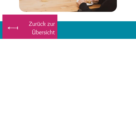
Zurück zur
Übersicht
Wohnungsgenossenschaft
Eberswalde 1893 eG
Ringstraße 183
16227 Eberswalde