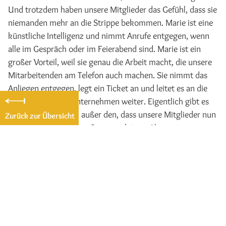
Und trotzdem haben unsere Mitglieder das Gefühl, dass sie
niemanden mehr an die Strippe bekommen. Marie ist eine
künstliche Intelligenz und nimmt Anrufe entgegen, wenn
alle im Gespräch oder im Feierabend sind. Marie ist ein
großer Vorteil, weil sie genau die Arbeit macht, die unsere
Mitarbeitenden am Telefon auch machen. Sie nimmt das
Anliegen entgegen, legt ein Ticket an und leitet es an die
richtige Stelle im Unternehmen weiter. Eigentlich gibt es
keinen Unterschied, außer den, dass unsere Mitglieder nun
Zurück zur Übersicht
seltener die vertrauten Stimmen hören. Aber mit etwas
Zeit wird sicher auch die Stimme von Marie vertrauter
werden.
Das
ist
Marie
–
unsere
künstliche
Intelligenz